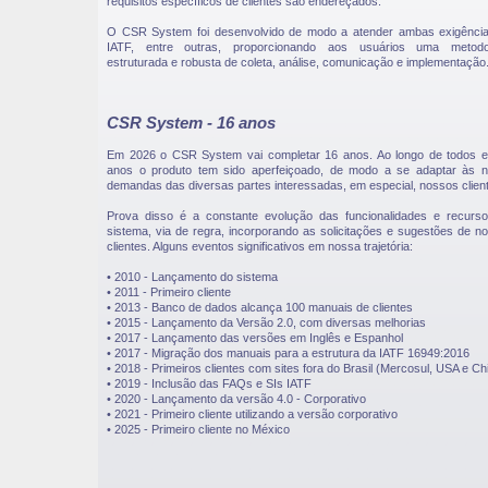
requisitos específicos de clientes são endereçados.
O CSR System foi desenvolvido de modo a atender ambas exigênci
IATF, entre outras, proporcionando aos usuários uma metodo
estruturada e robusta de coleta, análise, comunicação e implementação
CSR System - 16 anos
Em 2026 o CSR System vai completar 16 anos. Ao longo de todos 
anos o produto tem sido aperfeiçoado, de modo a se adaptar às 
demandas das diversas partes interessadas, em especial, nossos clien
Prova disso é a constante evolução das funcionalidades e recurs
sistema, via de regra, incorporando as solicitações e sugestões de n
clientes. Alguns eventos significativos em nossa trajetória:
• 2010 - Lançamento do sistema
• 2011 - Primeiro cliente
• 2013 - Banco de dados alcança 100 manuais de clientes
• 2015 - Lançamento da Versão 2.0, com diversas melhorias
• 2017 - Lançamento das versões em Inglês e Espanhol
• 2017 - Migração dos manuais para a estrutura da IATF 16949:2016
• 2018 - Primeiros clientes com sites fora do Brasil (Mercosul, USA e Ch
• 2019 - Inclusão das FAQs e SIs IATF
• 2020 - Lançamento da versão 4.0 - Corporativo
• 2021 - Primeiro cliente utilizando a versão corporativo
• 2025 - Primeiro cliente no México